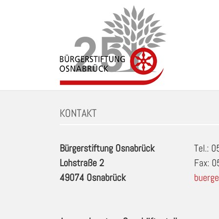
Zum
Inhalt
springen
Schlagwort: Federwippe (2x) in Osnabrueck
KONTAKT
Bürgerstiftung Osnabrück
Tel.: 
Lohstraße 2
Fax: 
49074 Osnabrück
buerge