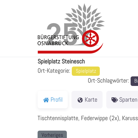
Zum
Inhalt
springen
Spielplatz Steinesch
Spielplatz Steinesch
Ort-Kategorie:
Spielplatz
Ort-Schlagwörter:
B
Profil
Karte
Sparten
Tischtennisplatte, Federwippe (2x), Karuss
Vorheriges