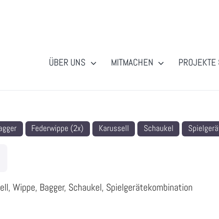
ÜBER UNS
MITMACHEN
PROJEKTE 
agger
Federwippe (2x)
Karussell
Schaukel
Spielger
ell, Wippe, Bagger, Schaukel, Spielgerätekombination