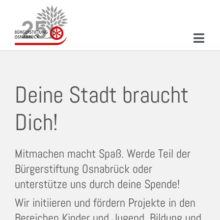
Zum
Inhalt
springen
Toggl
Bürgerstiftung Osnabrück
Navig
ÜBER UNS
Deine Stadt braucht
MITMACHEN
PROJEKTE & AKTIONEN
Dich!
NEUIGKEITEN
Mitmachen macht Spaß. Werde Teil der
VERANSTALTUNGEN
Bürgerstiftung Osnabrück oder
unterstütze uns durch deine Spende!
KONTAKT
Wir initiieren und fördern Projekte in den
SUCHE
Bereichen Kinder und Jugend, Bildung und