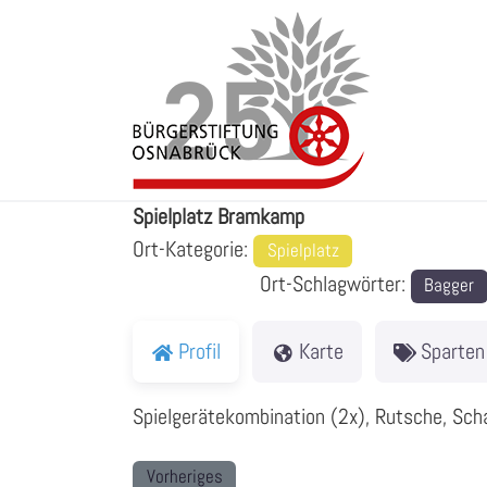
Zum
Inhalt
springen
Spielplatz Bramkamp
Spielplatz Bramkamp
Ort-Kategorie:
Spielplatz
Ort-Schlagwörter:
Bagger
Profil
Karte
Sparten
Spielgerätekombination (2x), Rutsche, Scha
Vorheriges