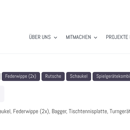
ÜBER UNS
MITMACHEN
PROJEKTE 
Federwippe (2x)
Rutsche
Schaukel
Spielgerätekombi
ukel, Federwippe (2x), Bagger, Tischtennisplatte, Turngerä