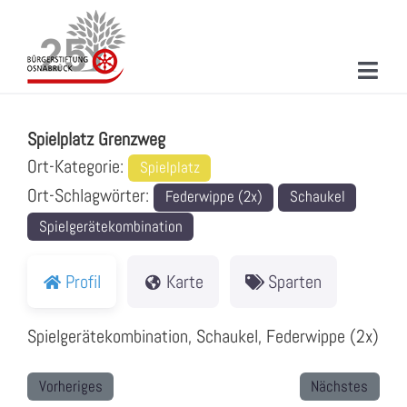
Zum
Inhalt
springen
Toggl
Spielplatz Grenzweg
Navig
ÜBER UNS
Spielplatz Grenzweg
MITMACHEN
Ort-Kategorie:
Spielplatz
Ort-Schlagwörter:
Federwippe (2x)
Schaukel
PROJEKTE & AKTIONEN
Spielgerätekombination
NEUIGKEITEN
Profil
Karte
Sparten
VERANSTALTUNGEN
Spielgerätekombination, Schaukel, Federwippe (2x)
KONTAKT
SUCHE
Vorheriges
Nächstes