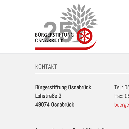
Zum
Inhalt
springen
Schlagwort: Sitzmöglichkeiten in Osnabrueck
KONTAKT
Bürgerstiftung Osnabrück
Tel.: 
Lohstraße 2
Fax: 
49074 Osnabrück
buerge