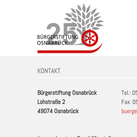
Zum
Inhalt
springen
Schlagwort: Badminton: freies Spiel in Osnabrue
KONTAKT
Bürgerstiftung Osnabrück
Tel.: 
Lohstraße 2
Fax: 
49074 Osnabrück
buerge