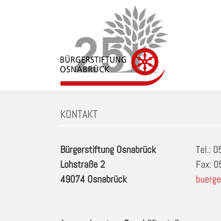
Zum
Inhalt
springen
Schlagwort: Miniaturgolf in Osnabrueck
KONTAKT
Bürgerstiftung Osnabrück
Tel.: 
Lohstraße 2
Fax: 
49074 Osnabrück
buerge