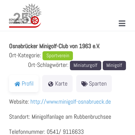
Zum
Inhalt
springen
Toggl
Osnabrücker Minigolf-Club von 1963 e.V.
Navig
ÜBER UNS
Osnabrücker Minigolf-Club von 1963 e.V.
MITMACHEN
Ort-Kategorie:
Sportverein
Ort-Schlagwörter:
Miniaturgolf
Minigolf
PROJEKTE & AKTIONEN
NEUIGKEITEN
Profil
Karte
Sparten
VERANSTALTUNGEN
Website:
http://www.minigolf-osnabrueck.de
KONTAKT
Standort: Minigolfanlage am Rubbenbruchsee
SUCHE
Telefonnummer: 0541/ 9116633