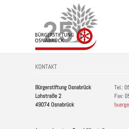
Zum
Inhalt
springen
Schlagwort: Kindertanzen (ab 3 Jahren) in Osna
KONTAKT
Bürgerstiftung Osnabrück
Tel.: 
Lohstraße 2
Fax: 
49074 Osnabrück
buerge