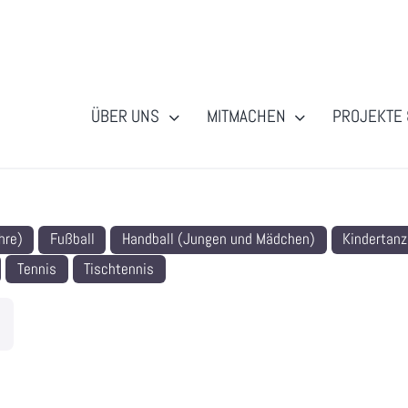
ÜBER UNS
MITMACHEN
PROJEKTE 
hre)
Fußball
Handball (Jungen und Mädchen)
Kindertanz
Tennis
Tischtennis