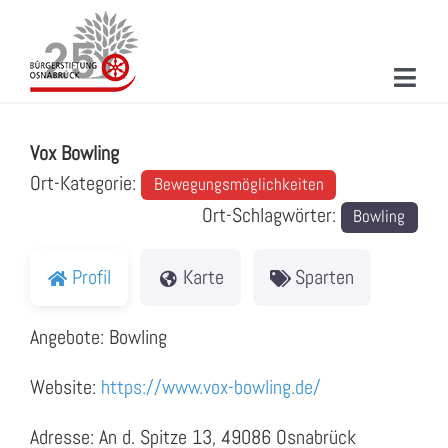
Zum
Inhalt
springen
Toggl
Vox Bowling
Navig
ÜBER UNS
Vox Bowling
MITMACHEN
Ort-Kategorie:
Bewegungsmöglichkeiten
Ort-Schlagwörter:
Bowling
PROJEKTE & AKTIONEN
NEUIGKEITEN
Profil
Karte
Sparten
VERANSTALTUNGEN
Angebote: Bowling
KONTAKT
Website:
https://www.vox-bowling.de/
SUCHE
Adresse: An d. Spitze 13, 49086 Osnabrück