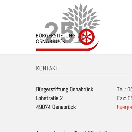
Zum
Inhalt
springen
Schlagwort: Ponystunden für jüngere Kinder in 
KONTAKT
Bürgerstiftung Osnabrück
Tel.: 
Lohstraße 2
Fax: 
49074 Osnabrück
buerge