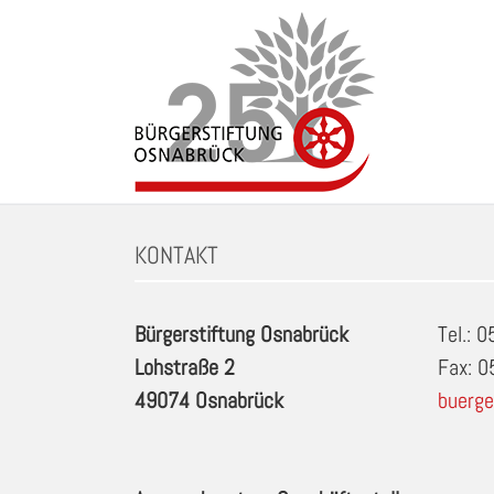
Zum
Inhalt
springen
Schlagwort: Kinderschwimmen ab 4 Jahren in O
KONTAKT
Bürgerstiftung Osnabrück
Tel.: 
Lohstraße 2
Fax: 
49074 Osnabrück
buerge