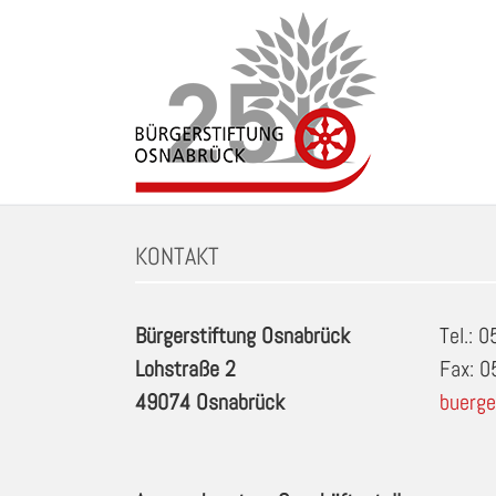
Zum
Inhalt
springen
Schlagwort: Bolzplatz in Osnabrueck
KONTAKT
Bürgerstiftung Osnabrück
Tel.: 
Lohstraße 2
Fax: 
49074 Osnabrück
buerge