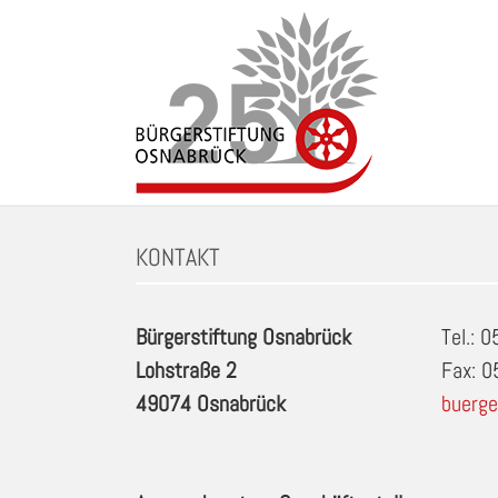
Zum
Inhalt
springen
Schlagwort: Ballsport (ab 6 Jahren) in Osnabrue
KONTAKT
Bürgerstiftung Osnabrück
Tel.: 
Lohstraße 2
Fax: 
49074 Osnabrück
buerge