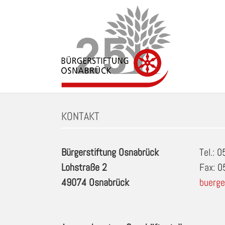
Zum
Inhalt
springen
Schlagwort: Balancieranlage (2x) in Osnabrueck
KONTAKT
Bürgerstiftung Osnabrück
Tel.: 
Lohstraße 2
Fax: 
49074 Osnabrück
buerge