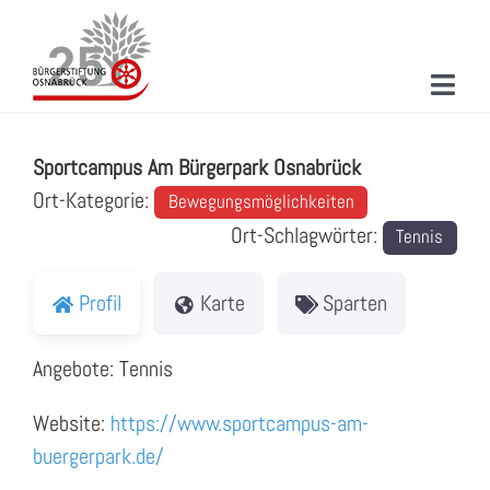
Zum
Inhalt
springen
Toggl
Sportcampus Am Bürgerpark Osnabrück
Navig
ÜBER UNS
Sportcampus Am Bürgerpark Osnabrück
MITMACHEN
Ort-Kategorie:
Bewegungsmöglichkeiten
Ort-Schlagwörter:
Tennis
PROJEKTE & AKTIONEN
NEUIGKEITEN
Profil
Karte
Sparten
VERANSTALTUNGEN
Angebote: Tennis
KONTAKT
Website:
https://www.sportcampus-am-
buergerpark.de/
SUCHE