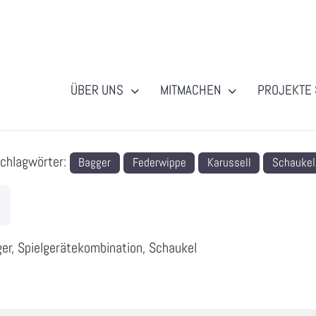
ÜBER UNS
MITMACHEN
PROJEKTE 
Schlagwörter:
Bagger
Federwippe
Karussell
Schaukel
ger, Spielgerätekombination, Schaukel