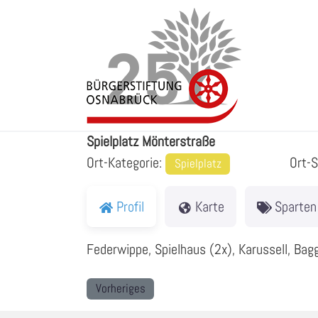
Zum
Inhalt
springen
Spielplatz Mönterstraße
Spielplatz Mönterstraße
Ort-Kategorie:
Ort-
Spielplatz
Profil
Karte
Sparten
Federwippe, Spielhaus (2x), Karussell, Bag
Vorheriges