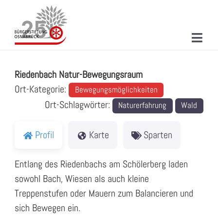
Zum
Inhalt
springen
Toggl
Riedenbach Natur-Bewegungsraum
Navig
ÜBER UNS
Riedenbach Natur-Bewegungsraum
MITMACHEN
Ort-Kategorie:
Bewegungsmöglichkeiten
Ort-Schlagwörter:
Naturerfahrung
Wald
PROJEKTE & AKTIONEN
NEUIGKEITEN
Profil
Karte
Sparten
VERANSTALTUNGEN
Entlang des Riedenbachs am Schölerberg laden
sowohl Bach, Wiesen als auch kleine
KONTAKT
Treppenstufen oder Mauern zum Balancieren und
SUCHE
sich Bewegen ein.