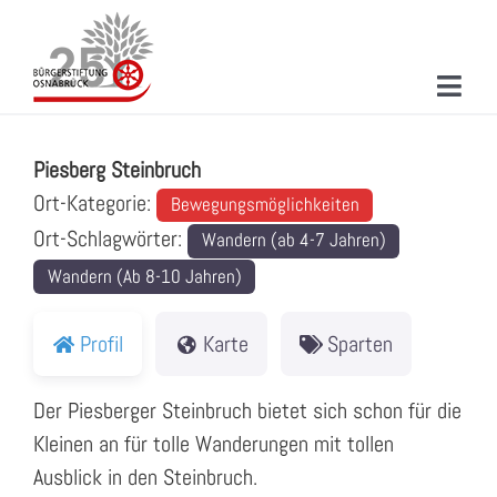
Zum
Inhalt
springen
Toggl
Piesberg Steinbruch
Navig
ÜBER UNS
Piesberg Steinbruch
MITMACHEN
Ort-Kategorie:
Bewegungsmöglichkeiten
Ort-Schlagwörter:
Wandern (ab 4-7 Jahren)
PROJEKTE & AKTIONEN
Wandern (Ab 8-10 Jahren)
NEUIGKEITEN
Profil
Karte
Sparten
VERANSTALTUNGEN
Der Piesberger Steinbruch bietet sich schon für die
KONTAKT
Kleinen an für tolle Wanderungen mit tollen
SUCHE
Ausblick in den Steinbruch.