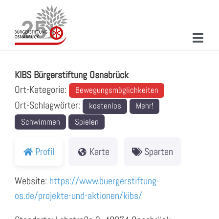
Zum
Inhalt
springen
Toggl
KIBS Bürgerstiftung Osnabrück
Navig
ÜBER UNS
KIBS Bürgerstiftung Osnabrück
MITMACHEN
Ort-Kategorie:
Bewegungsmöglichkeiten
Ort-Schlagwörter:
kostenlos
Mehr!
PROJEKTE & AKTIONEN
Schwimmen
Spielen
NEUIGKEITEN
Profil
Karte
Sparten
VERANSTALTUNGEN
Website:
https://www.buergerstiftung-
KONTAKT
os.de/projekte-und-aktionen/kibs/
SUCHE