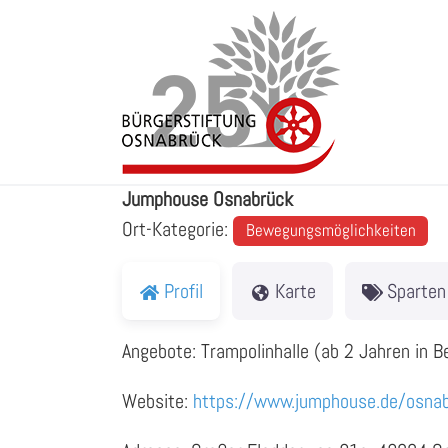
Zum
Inhalt
springen
Jumphouse Osnabrück
Jumphouse Osnabrück
Ort-Kategorie:
Bewegungsmöglichkeiten
Profil
Karte
Sparten
Angebote: Trampolinhalle (ab 2 Jahren in 
Website:
https://www.jumphouse.de/osna