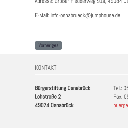
Adresse: Großer Fledderweg 91a, 49084 O
E-Mail: info-osnabrueck@jumphouse.de
Vorheriges
KONTAKT
Bürgerstiftung Osnabrück
Tel.: 
Lohstraße 2
Fax: 
49074 Osnabrück
buerge