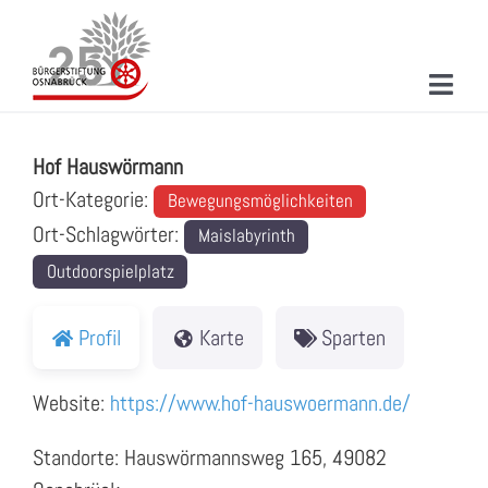
Zum
Inhalt
springen
Toggl
Hof Hauswörmann
Navig
ÜBER UNS
Hof Hauswörmann
MITMACHEN
Ort-Kategorie:
Bewegungsmöglichkeiten
Ort-Schlagwörter:
Maislabyrinth
PROJEKTE & AKTIONEN
Outdoorspielplatz
NEUIGKEITEN
Profil
Karte
Sparten
VERANSTALTUNGEN
Website:
https://www.hof-hauswoermann.de/
KONTAKT
Standorte: Hauswörmannsweg 165, 49082
SUCHE