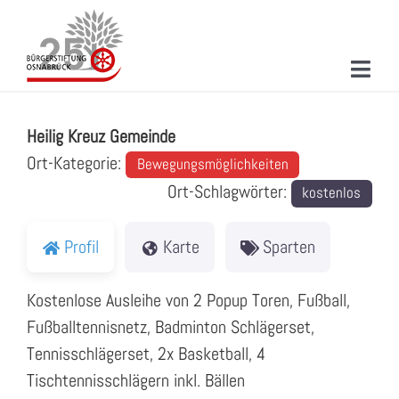
Zum
Inhalt
springen
Toggl
Heilig Kreuz Gemeinde
Navig
ÜBER UNS
Heilig Kreuz Gemeinde
MITMACHEN
Ort-Kategorie:
Bewegungsmöglichkeiten
Ort-Schlagwörter:
kostenlos
PROJEKTE & AKTIONEN
NEUIGKEITEN
Profil
Karte
Sparten
VERANSTALTUNGEN
Kostenlose Ausleihe von 2 Popup Toren, Fußball,
Fußballtennisnetz, Badminton Schlägerset,
KONTAKT
Tennisschlägerset, 2x Basketball, 4
SUCHE
Tischtennisschlägern inkl. Bällen