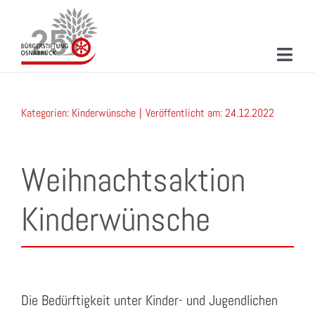
Zum
Inhalt
springen
Toggl
Navig
ÜBER UNS
Kategorien:
Kinderwünsche
|
Veröffentlicht am: 24.12.2022
MITMACHEN
PROJEKTE & AKTIONEN
Weihnachtsaktion
NEUIGKEITEN
Kinderwünsche
VERANSTALTUNGEN
KONTAKT
SUCHE
Die Bedürftigkeit unter Kinder- und Jugendlichen