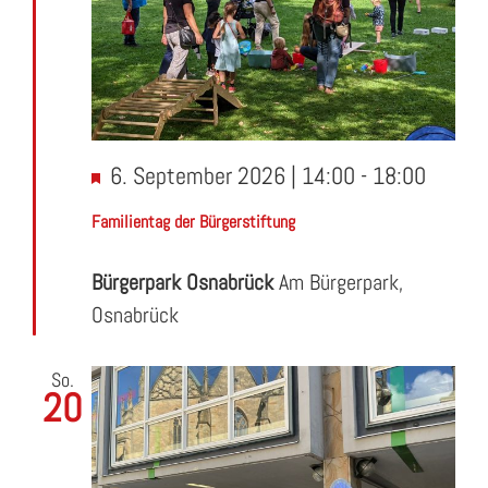
Hervorgehoben
6. September 2026 | 14:00
-
18:00
Familientag der Bürgerstiftung
Bürgerpark Osnabrück
Am Bürgerpark,
Osnabrück
So.
20