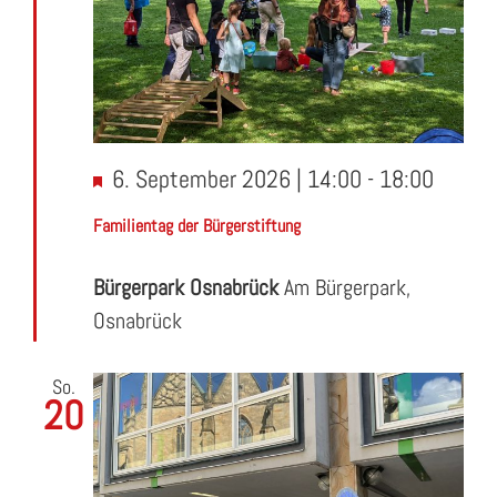
Hervorgehoben
6. September 2026 | 14:00
-
18:00
Familientag der Bürgerstiftung
Bürgerpark Osnabrück
Am Bürgerpark,
Osnabrück
So.
20