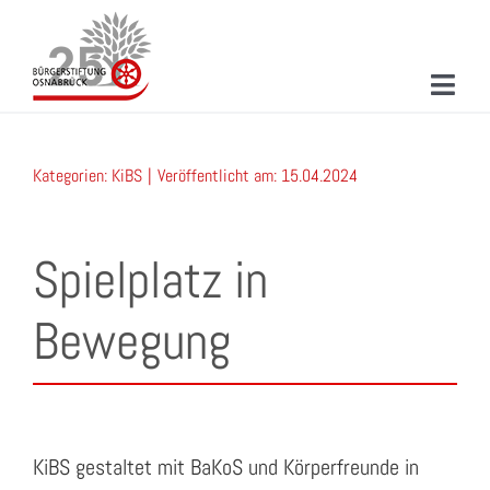
Zum
Inhalt
springen
Toggl
Navig
ÜBER UNS
Kategorien:
KiBS
|
Veröffentlicht am: 15.04.2024
MITMACHEN
PROJEKTE & AKTIONEN
Spielplatz in
NEUIGKEITEN
Bewegung
VERANSTALTUNGEN
KONTAKT
SUCHE
KiBS gestaltet mit BaKoS und Körperfreunde in