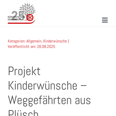
Zum
Inhalt
springen
Toggl
Navig
ÜBER UNS
Kategorien:
Allgemein
,
Kinderwünsche
|
MITMACHEN
Veröffentlicht am: 26.08.2025
PROJEKTE & AKTIONEN
Projekt
NEUIGKEITEN
Kinderwünsche –
VERANSTALTUNGEN
Weggefährten aus
KONTAKT
SUCHE
Plüsch