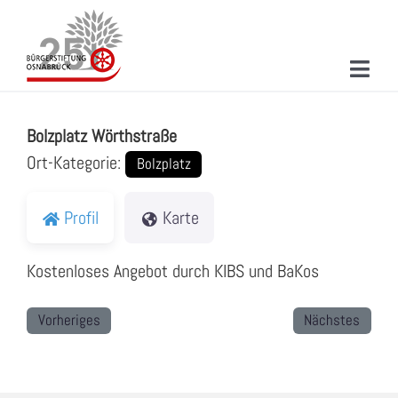
Zum
Inhalt
springen
Toggl
Bolzplatz Wörthstraße
Navig
ÜBER UNS
Bolzplatz Wörthstraße
MITMACHEN
Ort-Kategorie:
Bolzplatz
PROJEKTE & AKTIONEN
Profil
Karte
NEUIGKEITEN
Kostenloses Angebot durch KIBS und BaKos
VERANSTALTUNGEN
Vorheriges
Nächstes
KONTAKT
SUCHE