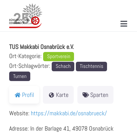
Zum
Inhalt
springen
Toggl
TUS Makkabi Osnabrück e.V.
Navig
ÜBER UNS
TUS Makkabi Osnabrück e.V.
MITMACHEN
Ort-Kategorie:
Sportverein
Ort-Schlagwörter:
Schach
Tischtennis
PROJEKTE & AKTIONEN
Turnen
NEUIGKEITEN
Profil
Karte
Sparten
VERANSTALTUNGEN
Website:
https://makkabi.de/osnabrueck/
KONTAKT
Adresse: In der Barlage 41, 49078 Osnabrück
SUCHE