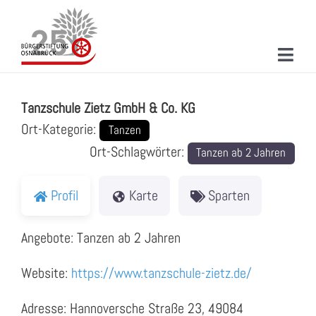
Zum
Inhalt
springen
Toggl
Tanzschule Zietz GmbH & Co. KG
Navig
ÜBER UNS
Tanzschule Zietz GmbH & Co. KG
MITMACHEN
Ort-Kategorie:
Tanzen
Ort-Schlagwörter:
Tanzen ab 2 Jahren
PROJEKTE & AKTIONEN
NEUIGKEITEN
Profil
Karte
Sparten
VERANSTALTUNGEN
Angebote: Tanzen ab 2 Jahren
KONTAKT
Website:
https://www.tanzschule-zietz.de/
SUCHE
Adresse: Hannoversche Straße 23, 49084