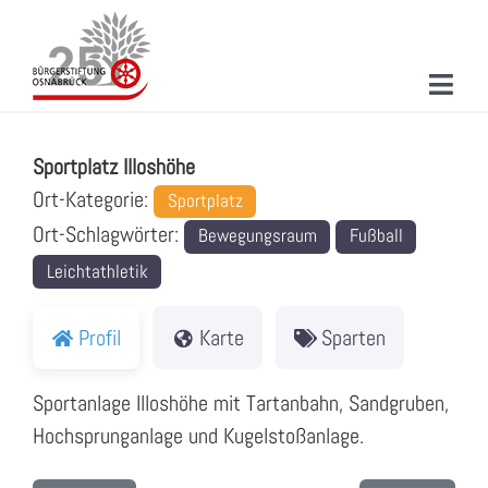
Zum
Inhalt
springen
Toggl
Sportplatz Illoshöhe
Navig
ÜBER UNS
Sportplatz Illoshöhe
MITMACHEN
Ort-Kategorie:
Sportplatz
Ort-Schlagwörter:
Bewegungsraum
Fußball
PROJEKTE & AKTIONEN
Leichtathletik
NEUIGKEITEN
Profil
Karte
Sparten
VERANSTALTUNGEN
Sportanlage Illoshöhe mit Tartanbahn, Sandgruben,
KONTAKT
Hochsprunganlage und Kugelstoßanlage.
SUCHE