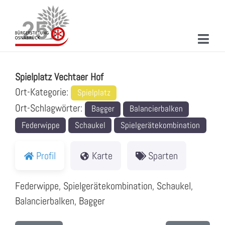
Zum
Inhalt
springen
Toggl
Spielplatz Vechtaer Hof
Navig
ÜBER UNS
Spielplatz Vechtaer Hof
MITMACHEN
Ort-Kategorie:
Spielplatz
Ort-Schlagwörter:
Bagger
Balancierbalken
PROJEKTE & AKTIONEN
Federwippe
Schaukel
Spielgerätekombination
NEUIGKEITEN
Profil
Karte
Sparten
VERANSTALTUNGEN
Federwippe, Spielgerätekombination, Schaukel,
KONTAKT
Balancierbalken, Bagger
SUCHE