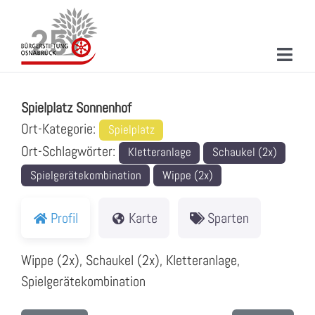
Zum
Inhalt
springen
Toggl
Spielplatz Sonnenhof
Navig
ÜBER UNS
Spielplatz Sonnenhof
MITMACHEN
Ort-Kategorie:
Spielplatz
Ort-Schlagwörter:
Kletteranlage
Schaukel (2x)
PROJEKTE & AKTIONEN
Spielgerätekombination
Wippe (2x)
NEUIGKEITEN
Profil
Karte
Sparten
VERANSTALTUNGEN
Wippe (2x), Schaukel (2x), Kletteranlage,
KONTAKT
Spielgerätekombination
SUCHE