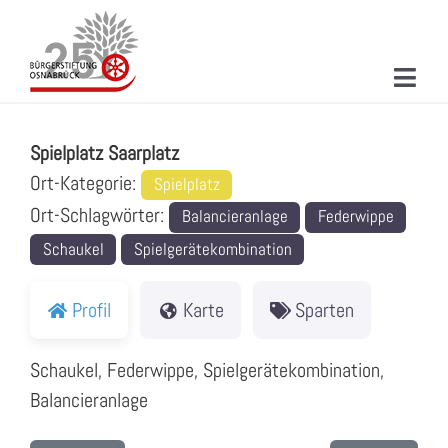
Zum
Inhalt
springen
Toggl
Spielplatz Saarplatz
Navig
ÜBER UNS
Spielplatz Saarplatz
MITMACHEN
Ort-Kategorie:
Spielplatz
Ort-Schlagwörter:
Balancieranlage
Federwippe
PROJEKTE & AKTIONEN
Schaukel
Spielgerätekombination
NEUIGKEITEN
Profil
Karte
Sparten
VERANSTALTUNGEN
Schaukel, Federwippe, Spielgerätekombination,
KONTAKT
Balancieranlage
SUCHE