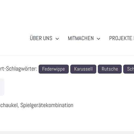
ÜBER UNS
MITMACHEN
PROJEKTE 
rt-Schlagwörter:
Federwippe
Karussell
Rutsche
Sch
Schaukel, Spielgerätekombination