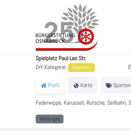
Zum
Inhalt
springen
Spielplatz Paul-Leo Str.
Spielplatz Paul-Leo Str.
Ort-Kategorie:
O
Spielplatz
Profil
Karte
Sparten
Federwippe, Karussell, Rutsche, Seilbahn, 
Vorheriges