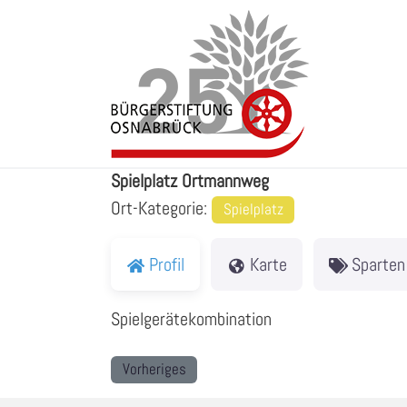
Zum
Inhalt
springen
Spielplatz Ortmannweg
Spielplatz Ortmannweg
Ort-Kategorie:
Spielplatz
Profil
Karte
Sparten
Spielgerätekombination
Vorheriges