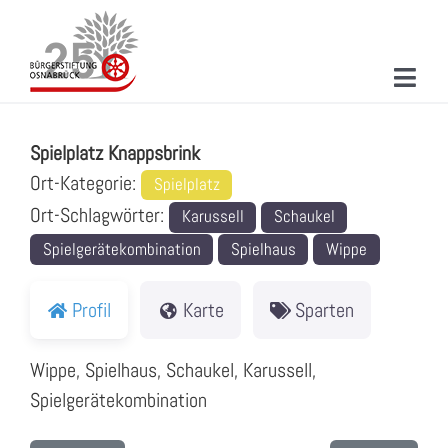
Zum
Inhalt
springen
Toggl
Spielplatz Knappsbrink
Navig
ÜBER UNS
Spielplatz Knappsbrink
MITMACHEN
Ort-Kategorie:
Spielplatz
Ort-Schlagwörter:
Karussell
Schaukel
PROJEKTE & AKTIONEN
Spielgerätekombination
Spielhaus
Wippe
NEUIGKEITEN
Profil
Karte
Sparten
VERANSTALTUNGEN
Wippe, Spielhaus, Schaukel, Karussell,
KONTAKT
Spielgerätekombination
SUCHE