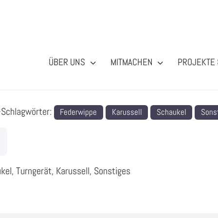
ÜBER UNS
MITMACHEN
PROJEKTE 
-Schlagwörter:
Federwippe
Karussell
Schaukel
Sons
el, Turngerät, Karussell, Sonstiges