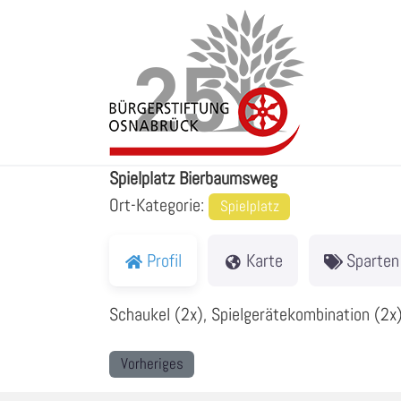
Zum
Inhalt
springen
Spielplatz Bierbaumsweg
Spielplatz Bierbaumsweg
Ort-Kategorie:
Spielplatz
Profil
Karte
Sparten
Schaukel (2x), Spielgerätekombination (2x)
Vorheriges