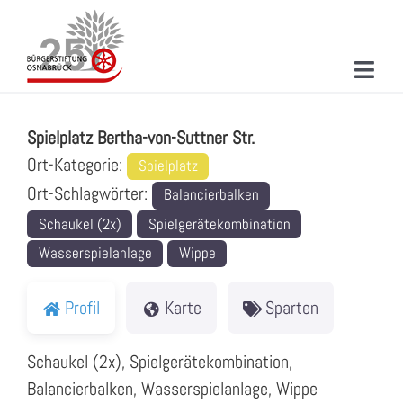
Zum
Inhalt
springen
Toggl
Spielplatz Bertha-von-Suttner Str.
Navig
ÜBER UNS
Spielplatz Bertha-von-Suttner Str.
MITMACHEN
Ort-Kategorie:
Spielplatz
Ort-Schlagwörter:
Balancierbalken
PROJEKTE & AKTIONEN
Schaukel (2x)
Spielgerätekombination
NEUIGKEITEN
Wasserspielanlage
Wippe
VERANSTALTUNGEN
Profil
Karte
Sparten
KONTAKT
Schaukel (2x), Spielgerätekombination,
SUCHE
Balancierbalken, Wasserspielanlage, Wippe