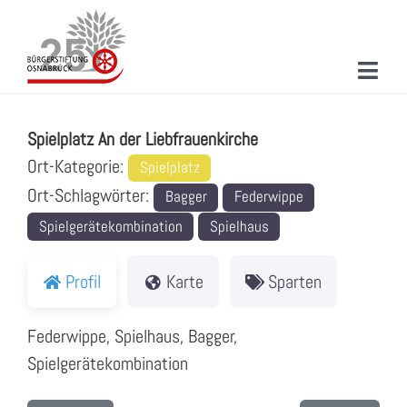
Zum
Inhalt
springen
Toggl
Spielplatz An der Liebfrauenkirche
Navig
ÜBER UNS
Spielplatz An der Liebfrauenkirche
MITMACHEN
Ort-Kategorie:
Spielplatz
Ort-Schlagwörter:
Bagger
Federwippe
PROJEKTE & AKTIONEN
Spielgerätekombination
Spielhaus
NEUIGKEITEN
Profil
Karte
Sparten
VERANSTALTUNGEN
Federwippe, Spielhaus, Bagger,
KONTAKT
Spielgerätekombination
SUCHE