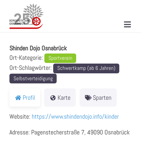
Zum
Inhalt
springen
Toggl
Shinden Dojo Osnabrück
Navig
ÜBER UNS
Shinden Dojo Osnabrück
MITMACHEN
Ort-Kategorie:
Sportverein
Ort-Schlagwörter:
Schwertkamp (ab 6 Jahren)
PROJEKTE & AKTIONEN
Selbstverteidigung
NEUIGKEITEN
Profil
Karte
Sparten
VERANSTALTUNGEN
Website:
https://www.shindendojo.info/kinder
KONTAKT
Adresse: Pagenstecherstraße 7, 49090 Osnabrück
SUCHE