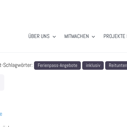
ÜBER UNS
MITMACHEN
PROJEKTE 
t-Schlagwörter:
Ferienpass-Angebote
inklusiv
Reitunter
de