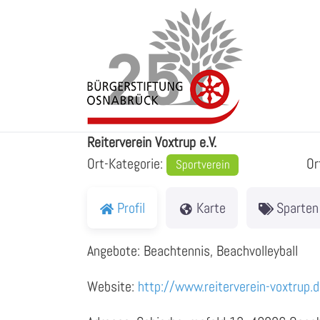
Zum
Inhalt
springen
Reiterverein Voxtrup e.V.
Reiterverein Voxtrup e.V.
Ort-Kategorie:
Or
Sportverein
Profil
Karte
Sparten
Angebote: Beachtennis, Beachvolleyball
Website:
http://www.reiterverein-voxtrup.