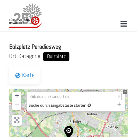
Zum
Inhalt
springen
Toggl
Bolzplatz Paradiesweg
Navig
ÜBER UNS
Bolzplatz Paradiesweg
MITMACHEN
Ort-Kategorie:
Bolzplatz
PROJEKTE & AKTIONEN
Karte
NEUIGKEITEN
+
VERANSTALTUNGEN
−
Suche durch Eingabetaste starten
KONTAKT
SUCHE