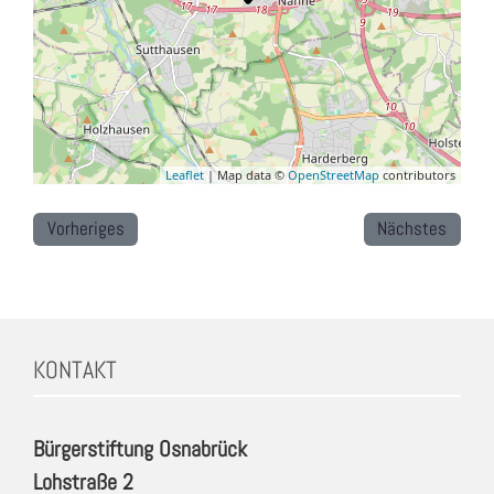
Leaflet
| Map data ©
OpenStreetMap
contributors
Vorheriges
Nächstes
KONTAKT
Bürgerstiftung Osnabrück
Lohstraße 2