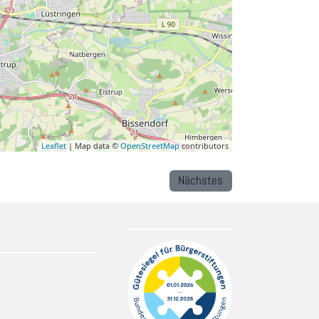
Leaflet
| Map data ©
OpenStreetMap
contributors
Nächstes