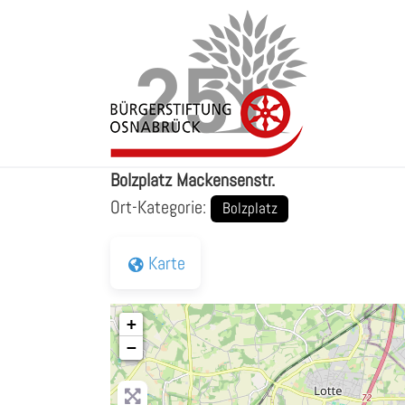
Zum
Inhalt
springen
Bolzplatz Mackensenstr.
Bolzplatz Mackensenstr.
Ort-Kategorie:
Bolzplatz
Karte
+
−