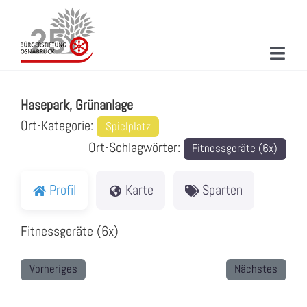
Zum
Inhalt
springen
Toggl
Hasepark, Grünanlage
Navig
ÜBER UNS
Hasepark, Grünanlage
MITMACHEN
Ort-Kategorie:
Spielplatz
Ort-Schlagwörter:
Fitnessgeräte (6x)
PROJEKTE & AKTIONEN
NEUIGKEITEN
Profil
Karte
Sparten
VERANSTALTUNGEN
Fitnessgeräte (6x)
KONTAKT
Vorheriges
Nächstes
SUCHE