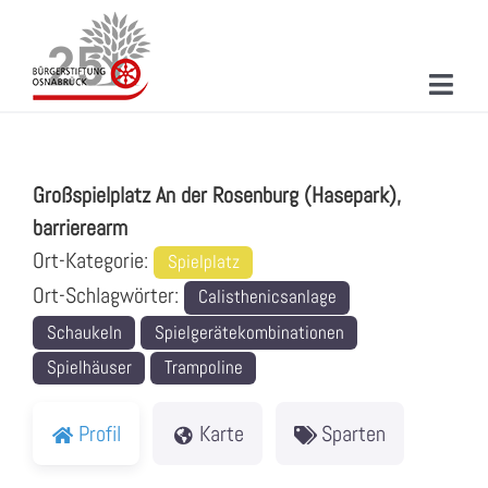
Zum
Inhalt
springen
Toggl
Großspielplatz An der Rosenburg (Hasepark),
Navig
ÜBER UNS
barrierearm
MITMACHEN
Großspielplatz An der Rosenburg (Hasepark),
barrierearm
PROJEKTE & AKTIONEN
Ort-Kategorie:
Spielplatz
Ort-Schlagwörter:
NEUIGKEITEN
Calisthenicsanlage
Schaukeln
Spielgerätekombinationen
VERANSTALTUNGEN
Spielhäuser
Trampoline
KONTAKT
Profil
Karte
Sparten
SUCHE